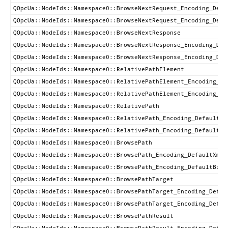
QOpcUa::NodeIds::Namespace0::BrowseNextRequest_Encoding_Defa
QOpcUa::NodeIds::Namespace0::BrowseNextRequest_Encoding_Defa
QOpcUa::NodeIds::Namespace0::BrowseNextResponse
QOpcUa::NodeIds::Namespace0::BrowseNextResponse_Encoding_Def
QOpcUa::NodeIds::Namespace0::BrowseNextResponse_Encoding_Def
QOpcUa::NodeIds::Namespace0::RelativePathElement
QOpcUa::NodeIds::Namespace0::RelativePathElement_Encoding_De
QOpcUa::NodeIds::Namespace0::RelativePathElement_Encoding_De
QOpcUa::NodeIds::Namespace0::RelativePath
QOpcUa::NodeIds::Namespace0::RelativePath_Encoding_DefaultXm
QOpcUa::NodeIds::Namespace0::RelativePath_Encoding_DefaultBi
QOpcUa::NodeIds::Namespace0::BrowsePath
QOpcUa::NodeIds::Namespace0::BrowsePath_Encoding_DefaultXml
QOpcUa::NodeIds::Namespace0::BrowsePath_Encoding_DefaultBina
QOpcUa::NodeIds::Namespace0::BrowsePathTarget
QOpcUa::NodeIds::Namespace0::BrowsePathTarget_Encoding_Defau
QOpcUa::NodeIds::Namespace0::BrowsePathTarget_Encoding_Defau
QOpcUa::NodeIds::Namespace0::BrowsePathResult