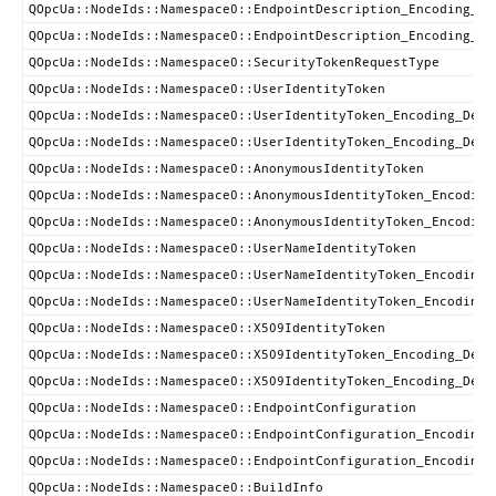
QOpcUa::NodeIds::Namespace0::EndpointDescription_Encoding_De
QOpcUa::NodeIds::Namespace0::EndpointDescription_Encoding_De
QOpcUa::NodeIds::Namespace0::SecurityTokenRequestType
QOpcUa::NodeIds::Namespace0::UserIdentityToken
QOpcUa::NodeIds::Namespace0::UserIdentityToken_Encoding_Defa
QOpcUa::NodeIds::Namespace0::UserIdentityToken_Encoding_Defa
QOpcUa::NodeIds::Namespace0::AnonymousIdentityToken
QOpcUa::NodeIds::Namespace0::AnonymousIdentityToken_Encoding
QOpcUa::NodeIds::Namespace0::AnonymousIdentityToken_Encoding
QOpcUa::NodeIds::Namespace0::UserNameIdentityToken
QOpcUa::NodeIds::Namespace0::UserNameIdentityToken_Encoding_
QOpcUa::NodeIds::Namespace0::UserNameIdentityToken_Encoding_
QOpcUa::NodeIds::Namespace0::X509IdentityToken
QOpcUa::NodeIds::Namespace0::X509IdentityToken_Encoding_Defa
QOpcUa::NodeIds::Namespace0::X509IdentityToken_Encoding_Defa
QOpcUa::NodeIds::Namespace0::EndpointConfiguration
QOpcUa::NodeIds::Namespace0::EndpointConfiguration_Encoding_
QOpcUa::NodeIds::Namespace0::EndpointConfiguration_Encoding_
QOpcUa::NodeIds::Namespace0::BuildInfo