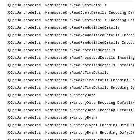
QOpcUa::NodeIds::Namespace0::ReadEventDetails
QOpcUa::NodeIds::Namespace0::ReadEventDetails_Encoding_Defau
QOpcUa::NodeIds::Namespace0::ReadEventDetails_Encoding_Defau
QOpcUa::NodeIds::Namespace0::ReadRawModifiedDetails
QOpcUa::NodeIds::Namespace0::ReadRawModifiedDetails_Encoding
QOpcUa::NodeIds::Namespace0::ReadRawModifiedDetails_Encoding
QOpcUa::NodeIds::Namespace0::ReadProcessedDetails
QOpcUa::NodeIds::Namespace0::ReadProcessedDetails_Encoding_D
QOpcUa::NodeIds::Namespace0::ReadProcessedDetails_Encoding_D
QOpcUa::NodeIds::Namespace0::ReadAtTimeDetails
QOpcUa::NodeIds::Namespace0::ReadAtTimeDetails_Encoding_Defa
QOpcUa::NodeIds::Namespace0::ReadAtTimeDetails_Encoding_Defa
QOpcUa::NodeIds::Namespace0::HistoryData
QOpcUa::NodeIds::Namespace0::HistoryData_Encoding_DefaultXml
QOpcUa::NodeIds::Namespace0::HistoryData_Encoding_DefaultBin
QOpcUa::NodeIds::Namespace0::HistoryEvent
QOpcUa::NodeIds::Namespace0::HistoryEvent_Encoding_DefaultXm
QOpcUa::NodeIds::Namespace0::HistoryEvent_Encoding_DefaultBi