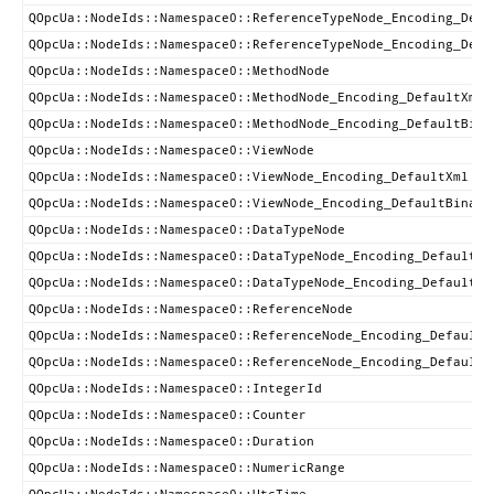
QOpcUa::NodeIds::Namespace0::ReferenceTypeNode_Encoding_Defa
QOpcUa::NodeIds::Namespace0::ReferenceTypeNode_Encoding_Defa
QOpcUa::NodeIds::Namespace0::MethodNode
QOpcUa::NodeIds::Namespace0::MethodNode_Encoding_DefaultXml
QOpcUa::NodeIds::Namespace0::MethodNode_Encoding_DefaultBina
QOpcUa::NodeIds::Namespace0::ViewNode
QOpcUa::NodeIds::Namespace0::ViewNode_Encoding_DefaultXml
QOpcUa::NodeIds::Namespace0::ViewNode_Encoding_DefaultBinary
QOpcUa::NodeIds::Namespace0::DataTypeNode
QOpcUa::NodeIds::Namespace0::DataTypeNode_Encoding_DefaultXm
QOpcUa::NodeIds::Namespace0::DataTypeNode_Encoding_DefaultBi
QOpcUa::NodeIds::Namespace0::ReferenceNode
QOpcUa::NodeIds::Namespace0::ReferenceNode_Encoding_DefaultX
QOpcUa::NodeIds::Namespace0::ReferenceNode_Encoding_DefaultB
QOpcUa::NodeIds::Namespace0::IntegerId
QOpcUa::NodeIds::Namespace0::Counter
QOpcUa::NodeIds::Namespace0::Duration
QOpcUa::NodeIds::Namespace0::NumericRange