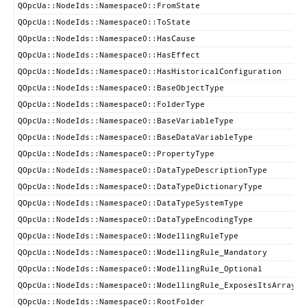
QOpcUa::NodeIds::Namespace0::FromState
QOpcUa::NodeIds::Namespace0::ToState
QOpcUa::NodeIds::Namespace0::HasCause
QOpcUa::NodeIds::Namespace0::HasEffect
QOpcUa::NodeIds::Namespace0::HasHistoricalConfiguration
QOpcUa::NodeIds::Namespace0::BaseObjectType
QOpcUa::NodeIds::Namespace0::FolderType
QOpcUa::NodeIds::Namespace0::BaseVariableType
QOpcUa::NodeIds::Namespace0::BaseDataVariableType
QOpcUa::NodeIds::Namespace0::PropertyType
QOpcUa::NodeIds::Namespace0::DataTypeDescriptionType
QOpcUa::NodeIds::Namespace0::DataTypeDictionaryType
QOpcUa::NodeIds::Namespace0::DataTypeSystemType
QOpcUa::NodeIds::Namespace0::DataTypeEncodingType
QOpcUa::NodeIds::Namespace0::ModellingRuleType
QOpcUa::NodeIds::Namespace0::ModellingRule_Mandatory
QOpcUa::NodeIds::Namespace0::ModellingRule_Optional
QOpcUa::NodeIds::Namespace0::ModellingRule_ExposesItsArray
QOpcUa::NodeIds::Namespace0::RootFolder