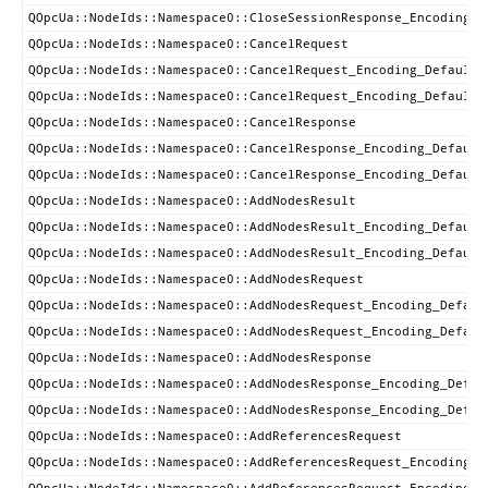
QOpcUa::NodeIds::Namespace0::CloseSessionResponse_Encoding_D
QOpcUa::NodeIds::Namespace0::CancelRequest
QOpcUa::NodeIds::Namespace0::CancelRequest_Encoding_DefaultX
QOpcUa::NodeIds::Namespace0::CancelRequest_Encoding_DefaultB
QOpcUa::NodeIds::Namespace0::CancelResponse
QOpcUa::NodeIds::Namespace0::CancelResponse_Encoding_Default
QOpcUa::NodeIds::Namespace0::CancelResponse_Encoding_Default
QOpcUa::NodeIds::Namespace0::AddNodesResult
QOpcUa::NodeIds::Namespace0::AddNodesResult_Encoding_Default
QOpcUa::NodeIds::Namespace0::AddNodesResult_Encoding_Default
QOpcUa::NodeIds::Namespace0::AddNodesRequest
QOpcUa::NodeIds::Namespace0::AddNodesRequest_Encoding_Defaul
QOpcUa::NodeIds::Namespace0::AddNodesRequest_Encoding_Defaul
QOpcUa::NodeIds::Namespace0::AddNodesResponse
QOpcUa::NodeIds::Namespace0::AddNodesResponse_Encoding_Defau
QOpcUa::NodeIds::Namespace0::AddNodesResponse_Encoding_Defau
QOpcUa::NodeIds::Namespace0::AddReferencesRequest
QOpcUa::NodeIds::Namespace0::AddReferencesRequest_Encoding_D