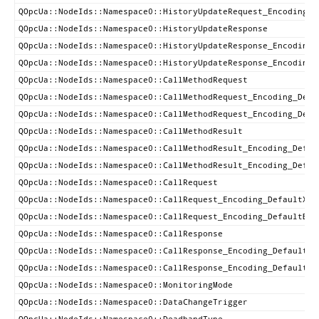
QOpcUa::NodeIds::Namespace0::HistoryUpdateRequest_Encoding_D
QOpcUa::NodeIds::Namespace0::HistoryUpdateResponse
QOpcUa::NodeIds::Namespace0::HistoryUpdateResponse_Encoding_
QOpcUa::NodeIds::Namespace0::HistoryUpdateResponse_Encoding_
QOpcUa::NodeIds::Namespace0::CallMethodRequest
QOpcUa::NodeIds::Namespace0::CallMethodRequest_Encoding_Defa
QOpcUa::NodeIds::Namespace0::CallMethodRequest_Encoding_Defa
QOpcUa::NodeIds::Namespace0::CallMethodResult
QOpcUa::NodeIds::Namespace0::CallMethodResult_Encoding_Defau
QOpcUa::NodeIds::Namespace0::CallMethodResult_Encoding_Defau
QOpcUa::NodeIds::Namespace0::CallRequest
QOpcUa::NodeIds::Namespace0::CallRequest_Encoding_DefaultXml
QOpcUa::NodeIds::Namespace0::CallRequest_Encoding_DefaultBin
QOpcUa::NodeIds::Namespace0::CallResponse
QOpcUa::NodeIds::Namespace0::CallResponse_Encoding_DefaultXm
QOpcUa::NodeIds::Namespace0::CallResponse_Encoding_DefaultBi
QOpcUa::NodeIds::Namespace0::MonitoringMode
QOpcUa::NodeIds::Namespace0::DataChangeTrigger