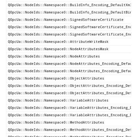
QOpcUa::NodeIds::Namespace0::BuildInfo_Encoding_DefaultXml
QOpcUa::NodeIds::Namespace0::BuildInfo_Encoding_DefaultBinar
QOpcUa::NodeIds::Namespace0::SignedSoftwareCertificate
QOpcUa::NodeIds::Namespace0::SignedSoftwareCertificate_Encod
QOpcUa::NodeIds::Namespace0::SignedSoftwareCertificate_Encod
QOpcUa::NodeIds::Namespace0::AttributeWriteMask
QOpcUa::NodeIds::Namespace0::NodeAttributesMask
QOpcUa::NodeIds::Namespace0::NodeAttributes
QOpcUa::NodeIds::Namespace0::NodeAttributes_Encoding_Default
QOpcUa::NodeIds::Namespace0::NodeAttributes_Encoding_Default
QOpcUa::NodeIds::Namespace0::ObjectAttributes
QOpcUa::NodeIds::Namespace0::ObjectAttributes_Encoding_Defau
QOpcUa::NodeIds::Namespace0::ObjectAttributes_Encoding_Defau
QOpcUa::NodeIds::Namespace0::VariableAttributes
QOpcUa::NodeIds::Namespace0::VariableAttributes_Encoding_Def
QOpcUa::NodeIds::Namespace0::VariableAttributes_Encoding_Def
QOpcUa::NodeIds::Namespace0::MethodAttributes
QOpcUa::NodeIds::Namespace0::MethodAttributes_Encoding_Defau