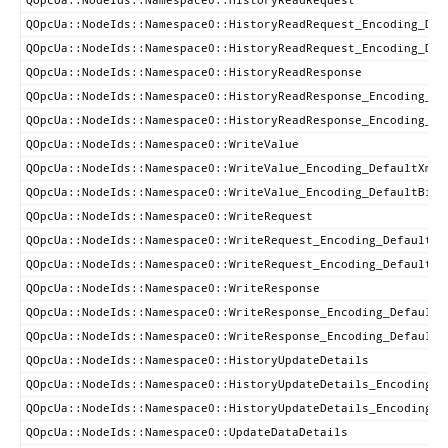
QOpcUa::NodeIds::Namespace0::HistoryReadRequest
QOpcUa::NodeIds::Namespace0::HistoryReadRequest_Encoding_Def
QOpcUa::NodeIds::Namespace0::HistoryReadRequest_Encoding_Def
QOpcUa::NodeIds::Namespace0::HistoryReadResponse
QOpcUa::NodeIds::Namespace0::HistoryReadResponse_Encoding_De
QOpcUa::NodeIds::Namespace0::HistoryReadResponse_Encoding_De
QOpcUa::NodeIds::Namespace0::WriteValue
QOpcUa::NodeIds::Namespace0::WriteValue_Encoding_DefaultXml
QOpcUa::NodeIds::Namespace0::WriteValue_Encoding_DefaultBina
QOpcUa::NodeIds::Namespace0::WriteRequest
QOpcUa::NodeIds::Namespace0::WriteRequest_Encoding_DefaultXm
QOpcUa::NodeIds::Namespace0::WriteRequest_Encoding_DefaultBi
QOpcUa::NodeIds::Namespace0::WriteResponse
QOpcUa::NodeIds::Namespace0::WriteResponse_Encoding_DefaultX
QOpcUa::NodeIds::Namespace0::WriteResponse_Encoding_DefaultB
QOpcUa::NodeIds::Namespace0::HistoryUpdateDetails
QOpcUa::NodeIds::Namespace0::HistoryUpdateDetails_Encoding_D
QOpcUa::NodeIds::Namespace0::HistoryUpdateDetails_Encoding_D
QOpcUa::NodeIds::Namespace0::UpdateDataDetails