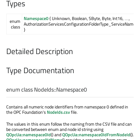
Types
Namespace0
{ Unknown, Boolean, SByte, Byte, Int16, …,
enum
AuthorizationServicesConfigurationFolderType_ServiceName_P
class
}
Detailed Description
Type Documentation
enum class NodeIds::
Namespace0
Contains all numeric node identifiers from namespace 0 defined in
the OPC Foundation's
NodeIds.csv
file.
The values in this enum follow the naming from the CSV file and can
be converted between enum and node id string using
QOpcUa::namespace0Id
() and
QOpcUa::namespace0IdFromNodeId
().
QOpcUa::namespace0IdName
() provides a conversion from enum