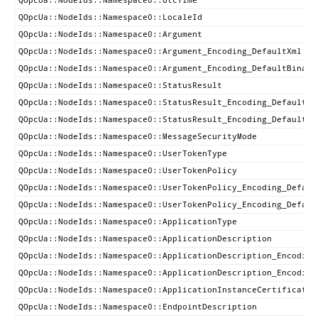
QOpcUa::NodeIds::Namespace0::UtcTime
QOpcUa::NodeIds::Namespace0::LocaleId
QOpcUa::NodeIds::Namespace0::Argument
QOpcUa::NodeIds::Namespace0::Argument_Encoding_DefaultXml
QOpcUa::NodeIds::Namespace0::Argument_Encoding_DefaultBinary
QOpcUa::NodeIds::Namespace0::StatusResult
QOpcUa::NodeIds::Namespace0::StatusResult_Encoding_DefaultXm
QOpcUa::NodeIds::Namespace0::StatusResult_Encoding_DefaultBi
QOpcUa::NodeIds::Namespace0::MessageSecurityMode
QOpcUa::NodeIds::Namespace0::UserTokenType
QOpcUa::NodeIds::Namespace0::UserTokenPolicy
QOpcUa::NodeIds::Namespace0::UserTokenPolicy_Encoding_Defaul
QOpcUa::NodeIds::Namespace0::UserTokenPolicy_Encoding_Defaul
QOpcUa::NodeIds::Namespace0::ApplicationType
QOpcUa::NodeIds::Namespace0::ApplicationDescription
QOpcUa::NodeIds::Namespace0::ApplicationDescription_Encoding
QOpcUa::NodeIds::Namespace0::ApplicationDescription_Encoding
QOpcUa::NodeIds::Namespace0::ApplicationInstanceCertificate
QOpcUa::NodeIds::Namespace0::EndpointDescription