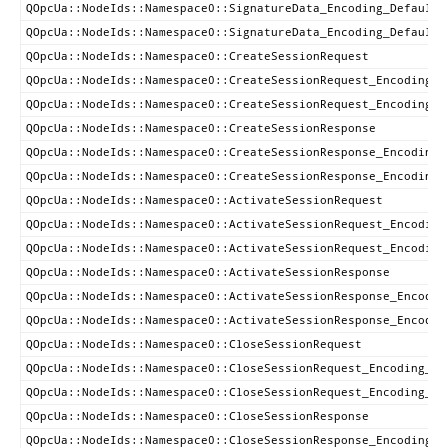
QOpcUa::NodeIds::Namespace0::SignatureData_Encoding_DefaultX
QOpcUa::NodeIds::Namespace0::SignatureData_Encoding_DefaultB
QOpcUa::NodeIds::Namespace0::CreateSessionRequest
QOpcUa::NodeIds::Namespace0::CreateSessionRequest_Encoding_D
QOpcUa::NodeIds::Namespace0::CreateSessionRequest_Encoding_D
QOpcUa::NodeIds::Namespace0::CreateSessionResponse
QOpcUa::NodeIds::Namespace0::CreateSessionResponse_Encoding_
QOpcUa::NodeIds::Namespace0::CreateSessionResponse_Encoding_
QOpcUa::NodeIds::Namespace0::ActivateSessionRequest
QOpcUa::NodeIds::Namespace0::ActivateSessionRequest_Encoding
QOpcUa::NodeIds::Namespace0::ActivateSessionRequest_Encoding
QOpcUa::NodeIds::Namespace0::ActivateSessionResponse
QOpcUa::NodeIds::Namespace0::ActivateSessionResponse_Encodin
QOpcUa::NodeIds::Namespace0::ActivateSessionResponse_Encodin
QOpcUa::NodeIds::Namespace0::CloseSessionRequest
QOpcUa::NodeIds::Namespace0::CloseSessionRequest_Encoding_De
QOpcUa::NodeIds::Namespace0::CloseSessionRequest_Encoding_De
QOpcUa::NodeIds::Namespace0::CloseSessionResponse
QOpcUa::NodeIds::Namespace0::CloseSessionResponse_Encoding_D