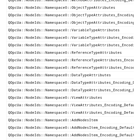
QOpcUa::NodeIds::Namespace0::MethodAttributes_Encoding_Defau
QOpcUa::NodeIds::Namespace0::ObjectTypeAttributes
QOpcUa::NodeIds::Namespace0::ObjectTypeAttributes_Encoding_D
QOpcUa::NodeIds::Namespace0::ObjectTypeAttributes_Encoding_D
QOpcUa::NodeIds::Namespace0::VariableTypeAttributes
QOpcUa::NodeIds::Namespace0::VariableTypeAttributes_Encoding
QOpcUa::NodeIds::Namespace0::VariableTypeAttributes_Encoding
QOpcUa::NodeIds::Namespace0::ReferenceTypeAttributes
QOpcUa::NodeIds::Namespace0::ReferenceTypeAttributes_Encodin
QOpcUa::NodeIds::Namespace0::ReferenceTypeAttributes_Encodin
QOpcUa::NodeIds::Namespace0::DataTypeAttributes
QOpcUa::NodeIds::Namespace0::DataTypeAttributes_Encoding_Def
QOpcUa::NodeIds::Namespace0::DataTypeAttributes_Encoding_Def
QOpcUa::NodeIds::Namespace0::ViewAttributes
QOpcUa::NodeIds::Namespace0::ViewAttributes_Encoding_Default
QOpcUa::NodeIds::Namespace0::ViewAttributes_Encoding_Default
QOpcUa::NodeIds::Namespace0::AddNodesItem
QOpcUa::NodeIds::Namespace0::AddNodesItem_Encoding_DefaultXm
QOpcUa::NodeIds::Namespace0::AddNodesItem_Encoding_DefaultBi