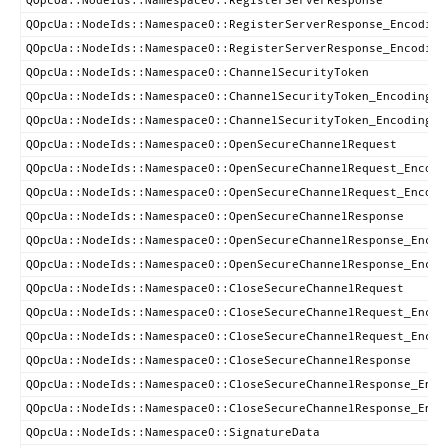
QOpcUa::NodeIds::Namespace0::RegisterServerResponse
QOpcUa::NodeIds::Namespace0::RegisterServerResponse_Encoding
QOpcUa::NodeIds::Namespace0::RegisterServerResponse_Encoding
QOpcUa::NodeIds::Namespace0::ChannelSecurityToken
QOpcUa::NodeIds::Namespace0::ChannelSecurityToken_Encoding_D
QOpcUa::NodeIds::Namespace0::ChannelSecurityToken_Encoding_D
QOpcUa::NodeIds::Namespace0::OpenSecureChannelRequest
QOpcUa::NodeIds::Namespace0::OpenSecureChannelRequest_Encodi
QOpcUa::NodeIds::Namespace0::OpenSecureChannelRequest_Encodi
QOpcUa::NodeIds::Namespace0::OpenSecureChannelResponse
QOpcUa::NodeIds::Namespace0::OpenSecureChannelResponse_Encod
QOpcUa::NodeIds::Namespace0::OpenSecureChannelResponse_Encod
QOpcUa::NodeIds::Namespace0::CloseSecureChannelRequest
QOpcUa::NodeIds::Namespace0::CloseSecureChannelRequest_Encod
QOpcUa::NodeIds::Namespace0::CloseSecureChannelRequest_Encod
QOpcUa::NodeIds::Namespace0::CloseSecureChannelResponse
QOpcUa::NodeIds::Namespace0::CloseSecureChannelResponse_Enco
QOpcUa::NodeIds::Namespace0::CloseSecureChannelResponse_Enco
QOpcUa::NodeIds::Namespace0::SignatureData