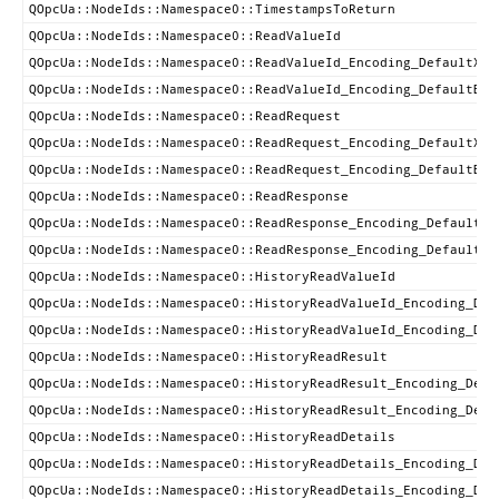
QOpcUa::NodeIds::Namespace0::TimestampsToReturn
QOpcUa::NodeIds::Namespace0::ReadValueId
QOpcUa::NodeIds::Namespace0::ReadValueId_Encoding_DefaultXml
QOpcUa::NodeIds::Namespace0::ReadValueId_Encoding_DefaultBin
QOpcUa::NodeIds::Namespace0::ReadRequest
QOpcUa::NodeIds::Namespace0::ReadRequest_Encoding_DefaultXml
QOpcUa::NodeIds::Namespace0::ReadRequest_Encoding_DefaultBin
QOpcUa::NodeIds::Namespace0::ReadResponse
QOpcUa::NodeIds::Namespace0::ReadResponse_Encoding_DefaultXm
QOpcUa::NodeIds::Namespace0::ReadResponse_Encoding_DefaultBi
QOpcUa::NodeIds::Namespace0::HistoryReadValueId
QOpcUa::NodeIds::Namespace0::HistoryReadValueId_Encoding_Def
QOpcUa::NodeIds::Namespace0::HistoryReadValueId_Encoding_Def
QOpcUa::NodeIds::Namespace0::HistoryReadResult
QOpcUa::NodeIds::Namespace0::HistoryReadResult_Encoding_Defa
QOpcUa::NodeIds::Namespace0::HistoryReadResult_Encoding_Defa
QOpcUa::NodeIds::Namespace0::HistoryReadDetails
QOpcUa::NodeIds::Namespace0::HistoryReadDetails_Encoding_Def
QOpcUa::NodeIds::Namespace0::HistoryReadDetails_Encoding_Def