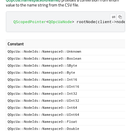
value to the name string from the CSV file.
QScopedPointer
<
QOpcUaNode
>
 rootNode
(
client
-
>
node
(
Q
Constant
QOpcUa::NodeIds::Namespace0::Unknown
QOpcUa::NodeIds::Namespace0::Boolean
QOpcUa::NodeIds::Namespace0::SByte
QOpcUa::NodeIds::Namespace0::Byte
QOpcUa::NodeIds::Namespace0::Int16
QOpcUa::NodeIds::Namespace0::UInt16
QOpcUa::NodeIds::Namespace0::Int32
QOpcUa::NodeIds::Namespace0::UInt32
QOpcUa::NodeIds::Namespace0::Int64
QOpcUa::NodeIds::Namespace0::UInt64
QOpcUa::NodeIds::Namespace0::Float
QOpcUa::NodeIds::Namespace0::Double