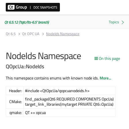
Qt 6.5.12 ('tqtc/lts-6.5' branch)
Qt 6.5
Qt OPC UA
NodeIds Namespace
NodeIds Namespace
On this page
QOpcUa::NodeIds
This namespace contains enums with known node ids.
More...
Header:
#include <QtOpcUa/qopcuanodeids.h>
find_package(Qt6 REQUIRED COMPONENTS OpcUa)
CMake:
target_link_libraries(mytarget PRIVATE Qt6::OpcUa)
qmake:
QT += opcua