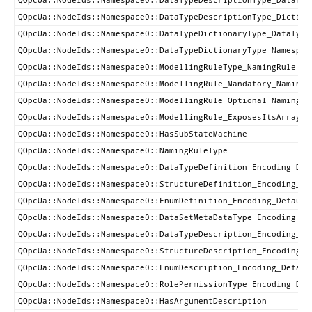
QOpcUa::NodeIds::Namespace0::DataTypeDescriptionType_DataTyp
QOpcUa::NodeIds::Namespace0::DataTypeDescriptionType_Diction
QOpcUa::NodeIds::Namespace0::DataTypeDictionaryType_DataType
QOpcUa::NodeIds::Namespace0::DataTypeDictionaryType_Namespac
QOpcUa::NodeIds::Namespace0::ModellingRuleType_NamingRule
QOpcUa::NodeIds::Namespace0::ModellingRule_Mandatory_NamingR
QOpcUa::NodeIds::Namespace0::ModellingRule_Optional_NamingRu
QOpcUa::NodeIds::Namespace0::ModellingRule_ExposesItsArray_N
QOpcUa::NodeIds::Namespace0::HasSubStateMachine
QOpcUa::NodeIds::Namespace0::NamingRuleType
QOpcUa::NodeIds::Namespace0::DataTypeDefinition_Encoding_Def
QOpcUa::NodeIds::Namespace0::StructureDefinition_Encoding_De
QOpcUa::NodeIds::Namespace0::EnumDefinition_Encoding_Default
QOpcUa::NodeIds::Namespace0::DataSetMetaDataType_Encoding_De
QOpcUa::NodeIds::Namespace0::DataTypeDescription_Encoding_De
QOpcUa::NodeIds::Namespace0::StructureDescription_Encoding_D
QOpcUa::NodeIds::Namespace0::EnumDescription_Encoding_Defaul
QOpcUa::NodeIds::Namespace0::RolePermissionType_Encoding_Def
QOpcUa::NodeIds::Namespace0::HasArgumentDescription