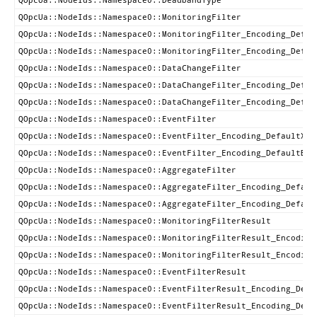
QOpcUa::NodeIds::Namespace0::DeadbandType
QOpcUa::NodeIds::Namespace0::MonitoringFilter
QOpcUa::NodeIds::Namespace0::MonitoringFilter_Encoding_Defau
QOpcUa::NodeIds::Namespace0::MonitoringFilter_Encoding_Defau
QOpcUa::NodeIds::Namespace0::DataChangeFilter
QOpcUa::NodeIds::Namespace0::DataChangeFilter_Encoding_Defau
QOpcUa::NodeIds::Namespace0::DataChangeFilter_Encoding_Defau
QOpcUa::NodeIds::Namespace0::EventFilter
QOpcUa::NodeIds::Namespace0::EventFilter_Encoding_DefaultXml
QOpcUa::NodeIds::Namespace0::EventFilter_Encoding_DefaultBin
QOpcUa::NodeIds::Namespace0::AggregateFilter
QOpcUa::NodeIds::Namespace0::AggregateFilter_Encoding_Defaul
QOpcUa::NodeIds::Namespace0::AggregateFilter_Encoding_Defaul
QOpcUa::NodeIds::Namespace0::MonitoringFilterResult
QOpcUa::NodeIds::Namespace0::MonitoringFilterResult_Encoding
QOpcUa::NodeIds::Namespace0::MonitoringFilterResult_Encoding
QOpcUa::NodeIds::Namespace0::EventFilterResult
QOpcUa::NodeIds::Namespace0::EventFilterResult_Encoding_Defa
QOpcUa::NodeIds::Namespace0::EventFilterResult_Encoding_Defa