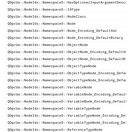
QOpcUa::NodeIds::Namespace0::HasOptionalInputArgumentDescrip
QOpcUa::NodeIds::Namespace0::IdType
QOpcUa::NodeIds::Namespace0::NodeClass
QOpcUa::NodeIds::Namespace0::Node
QOpcUa::NodeIds::Namespace0::Node_Encoding_DefaultXml
QOpcUa::NodeIds::Namespace0::Node_Encoding_DefaultBinary
QOpcUa::NodeIds::Namespace0::ObjectNode
QOpcUa::NodeIds::Namespace0::ObjectNode_Encoding_DefaultXml
QOpcUa::NodeIds::Namespace0::ObjectNode_Encoding_DefaultBina
QOpcUa::NodeIds::Namespace0::ObjectTypeNode
QOpcUa::NodeIds::Namespace0::ObjectTypeNode_Encoding_Default
QOpcUa::NodeIds::Namespace0::ObjectTypeNode_Encoding_Default
QOpcUa::NodeIds::Namespace0::VariableNode
QOpcUa::NodeIds::Namespace0::VariableNode_Encoding_DefaultXm
QOpcUa::NodeIds::Namespace0::VariableNode_Encoding_DefaultBi
QOpcUa::NodeIds::Namespace0::VariableTypeNode
QOpcUa::NodeIds::Namespace0::VariableTypeNode_Encoding_Defau
QOpcUa::NodeIds::Namespace0::VariableTypeNode_Encoding_Defau
QOpcUa::NodeIds::Namespace0::ReferenceTypeNode