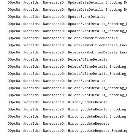
QOpcUa::NodeIds::Namespace0::UpdateDataDetails_Encoding_Defa
QOpcUa::NodeIds::Namespace0::UpdateDataDetails_Encoding_Defa
QOpcUa::NodeIds::Namespace0::UpdateEventDetails
QOpcUa::NodeIds::Namespace0::UpdateEventDetails_Encoding_Def
QOpcUa::NodeIds::Namespace0::UpdateEventDetails_Encoding_Def
QOpcUa::NodeIds::Namespace0::DeleteRawModifiedDetails
QOpcUa::NodeIds::Namespace0::DeleteRawModifiedDetails_Encodi
QOpcUa::NodeIds::Namespace0::DeleteRawModifiedDetails_Encodi
QOpcUa::NodeIds::Namespace0::DeleteAtTimeDetails
QOpcUa::NodeIds::Namespace0::DeleteAtTimeDetails_Encoding_De
QOpcUa::NodeIds::Namespace0::DeleteAtTimeDetails_Encoding_De
QOpcUa::NodeIds::Namespace0::DeleteEventDetails
QOpcUa::NodeIds::Namespace0::DeleteEventDetails_Encoding_Def
QOpcUa::NodeIds::Namespace0::DeleteEventDetails_Encoding_Def
QOpcUa::NodeIds::Namespace0::HistoryUpdateResult
QOpcUa::NodeIds::Namespace0::HistoryUpdateResult_Encoding_De
QOpcUa::NodeIds::Namespace0::HistoryUpdateResult_Encoding_De
QOpcUa::NodeIds::Namespace0::HistoryUpdateRequest
QOpcUa::NodeIds::Namespace0::HistoryUpdateRequest_Encoding_D