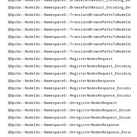
QOpcUa::NodeIds::Namespace0::BrowsePathResult_Encoding_Defau
QOpcUa::NodeIds::Namespace0::BrowsePathResult_Encoding_Defau
QOpcUa::NodeIds::Namespace0::TranslateBrowsePathsToNodeIdsRe
QOpcUa::NodeIds::Namespace0::TranslateBrowsePathsToNodeIdsRe
QOpcUa::NodeIds::Namespace0::TranslateBrowsePathsToNodeIdsRe
QOpcUa::NodeIds::Namespace0::TranslateBrowsePathsToNodeIdsRe
QOpcUa::NodeIds::Namespace0::TranslateBrowsePathsToNodeIdsRe
QOpcUa::NodeIds::Namespace0::TranslateBrowsePathsToNodeIdsRe
QOpcUa::NodeIds::Namespace0::RegisterNodesRequest
QOpcUa::NodeIds::Namespace0::RegisterNodesRequest_Encoding_D
QOpcUa::NodeIds::Namespace0::RegisterNodesRequest_Encoding_D
QOpcUa::NodeIds::Namespace0::RegisterNodesResponse
QOpcUa::NodeIds::Namespace0::RegisterNodesResponse_Encoding_
QOpcUa::NodeIds::Namespace0::RegisterNodesResponse_Encoding_
QOpcUa::NodeIds::Namespace0::UnregisterNodesRequest
QOpcUa::NodeIds::Namespace0::UnregisterNodesRequest_Encoding
QOpcUa::NodeIds::Namespace0::UnregisterNodesRequest_Encoding
QOpcUa::NodeIds::Namespace0::UnregisterNodesResponse
QOpcUa::NodeIds::Namespace0::UnregisterNodesResponse_Encodin