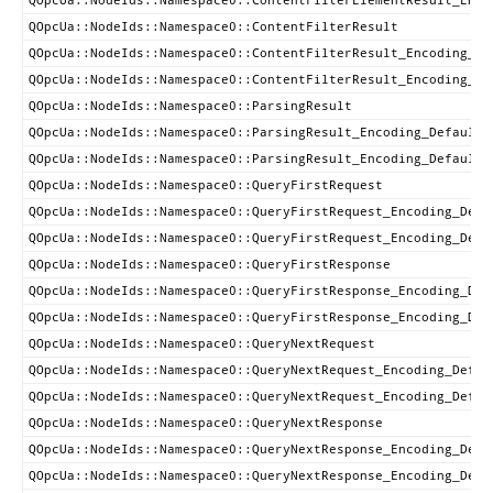
QOpcUa::NodeIds::Namespace0::ContentFilterElementResult_Enco
QOpcUa::NodeIds::Namespace0::ContentFilterResult
QOpcUa::NodeIds::Namespace0::ContentFilterResult_Encoding_De
QOpcUa::NodeIds::Namespace0::ContentFilterResult_Encoding_De
QOpcUa::NodeIds::Namespace0::ParsingResult
QOpcUa::NodeIds::Namespace0::ParsingResult_Encoding_DefaultX
QOpcUa::NodeIds::Namespace0::ParsingResult_Encoding_DefaultB
QOpcUa::NodeIds::Namespace0::QueryFirstRequest
QOpcUa::NodeIds::Namespace0::QueryFirstRequest_Encoding_Defa
QOpcUa::NodeIds::Namespace0::QueryFirstRequest_Encoding_Defa
QOpcUa::NodeIds::Namespace0::QueryFirstResponse
QOpcUa::NodeIds::Namespace0::QueryFirstResponse_Encoding_Def
QOpcUa::NodeIds::Namespace0::QueryFirstResponse_Encoding_Def
QOpcUa::NodeIds::Namespace0::QueryNextRequest
QOpcUa::NodeIds::Namespace0::QueryNextRequest_Encoding_Defau
QOpcUa::NodeIds::Namespace0::QueryNextRequest_Encoding_Defau
QOpcUa::NodeIds::Namespace0::QueryNextResponse
QOpcUa::NodeIds::Namespace0::QueryNextResponse_Encoding_Defa
QOpcUa::NodeIds::Namespace0::QueryNextResponse_Encoding_Defa