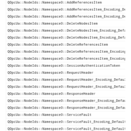
QOpcUa::NodeIds::Namespace0::AddReferencesItem
QOpcUa::NodeIds::Namespace0::AddReferencesItem_Encoding_Defa
QOpcUa::NodeIds::Namespace0::AddReferencesItem_Encoding_Defa
QOpcUa::NodeIds::Namespace0::DeleteNodesItem
QOpcUa::NodeIds::Namespace0::DeleteNodesItem_Encoding_Defaul
QOpcUa::NodeIds::Namespace0::DeleteNodesItem_Encoding_Defaul
QOpcUa::NodeIds::Namespace0::DeleteReferencesItem
QOpcUa::NodeIds::Namespace0::DeleteReferencesItem_Encoding_D
QOpcUa::NodeIds::Namespace0::DeleteReferencesItem_Encoding_D
QOpcUa::NodeIds::Namespace0::SessionAuthenticationToken
QOpcUa::NodeIds::Namespace0::RequestHeader
QOpcUa::NodeIds::Namespace0::RequestHeader_Encoding_DefaultX
QOpcUa::NodeIds::Namespace0::RequestHeader_Encoding_DefaultB
QOpcUa::NodeIds::Namespace0::ResponseHeader
QOpcUa::NodeIds::Namespace0::ResponseHeader_Encoding_Default
QOpcUa::NodeIds::Namespace0::ResponseHeader_Encoding_Default
QOpcUa::NodeIds::Namespace0::ServiceFault
QOpcUa::NodeIds::Namespace0::ServiceFault_Encoding_DefaultXm
QOpcUa::NodeIds::Namespace0::ServiceFault_Encoding_DefaultBi