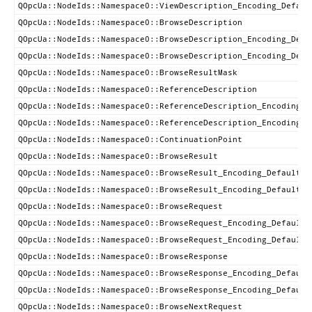
QOpcUa::NodeIds::Namespace0::ViewDescription_Encoding_Defaul
QOpcUa::NodeIds::Namespace0::BrowseDescription
QOpcUa::NodeIds::Namespace0::BrowseDescription_Encoding_Defa
QOpcUa::NodeIds::Namespace0::BrowseDescription_Encoding_Defa
QOpcUa::NodeIds::Namespace0::BrowseResultMask
QOpcUa::NodeIds::Namespace0::ReferenceDescription
QOpcUa::NodeIds::Namespace0::ReferenceDescription_Encoding_D
QOpcUa::NodeIds::Namespace0::ReferenceDescription_Encoding_D
QOpcUa::NodeIds::Namespace0::ContinuationPoint
QOpcUa::NodeIds::Namespace0::BrowseResult
QOpcUa::NodeIds::Namespace0::BrowseResult_Encoding_DefaultXm
QOpcUa::NodeIds::Namespace0::BrowseResult_Encoding_DefaultBi
QOpcUa::NodeIds::Namespace0::BrowseRequest
QOpcUa::NodeIds::Namespace0::BrowseRequest_Encoding_DefaultX
QOpcUa::NodeIds::Namespace0::BrowseRequest_Encoding_DefaultB
QOpcUa::NodeIds::Namespace0::BrowseResponse
QOpcUa::NodeIds::Namespace0::BrowseResponse_Encoding_Default
QOpcUa::NodeIds::Namespace0::BrowseResponse_Encoding_Default
QOpcUa::NodeIds::Namespace0::BrowseNextRequest