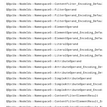
QOpcUa::NodeIds::Namespace0::ContentFilter_Encoding_DefaultB
QOpcUa::NodeIds::Namespace0::FilterOperand
QOpcUa::NodeIds::Namespace0::FilterOperand_Encoding_DefaultX
QOpcUa::NodeIds::Namespace0::FilterOperand_Encoding_DefaultB
QOpcUa::NodeIds::Namespace0::ElementOperand
QOpcUa::NodeIds::Namespace0::ElementOperand_Encoding_Default
QOpcUa::NodeIds::Namespace0::ElementOperand_Encoding_Default
QOpcUa::NodeIds::Namespace0::LiteralOperand
QOpcUa::NodeIds::Namespace0::LiteralOperand_Encoding_Default
QOpcUa::NodeIds::Namespace0::LiteralOperand_Encoding_Default
QOpcUa::NodeIds::Namespace0::AttributeOperand
QOpcUa::NodeIds::Namespace0::AttributeOperand_Encoding_Defau
QOpcUa::NodeIds::Namespace0::AttributeOperand_Encoding_Defau
QOpcUa::NodeIds::Namespace0::SimpleAttributeOperand
QOpcUa::NodeIds::Namespace0::SimpleAttributeOperand_Encoding
QOpcUa::NodeIds::Namespace0::SimpleAttributeOperand_Encoding
QOpcUa::NodeIds::Namespace0::ContentFilterElementResult
QOpcUa::NodeIds::Namespace0::ContentFilterElementResult_Enco