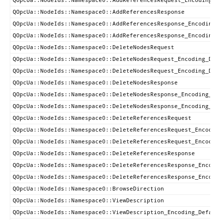
QOpcUa::NodeIds::Namespace0::AddReferencesRequest_Encoding_D
QOpcUa::NodeIds::Namespace0::AddReferencesResponse
QOpcUa::NodeIds::Namespace0::AddReferencesResponse_Encoding_
QOpcUa::NodeIds::Namespace0::AddReferencesResponse_Encoding_
QOpcUa::NodeIds::Namespace0::DeleteNodesRequest
QOpcUa::NodeIds::Namespace0::DeleteNodesRequest_Encoding_Def
QOpcUa::NodeIds::Namespace0::DeleteNodesRequest_Encoding_Def
QOpcUa::NodeIds::Namespace0::DeleteNodesResponse
QOpcUa::NodeIds::Namespace0::DeleteNodesResponse_Encoding_De
QOpcUa::NodeIds::Namespace0::DeleteNodesResponse_Encoding_De
QOpcUa::NodeIds::Namespace0::DeleteReferencesRequest
QOpcUa::NodeIds::Namespace0::DeleteReferencesRequest_Encodin
QOpcUa::NodeIds::Namespace0::DeleteReferencesRequest_Encodin
QOpcUa::NodeIds::Namespace0::DeleteReferencesResponse
QOpcUa::NodeIds::Namespace0::DeleteReferencesResponse_Encodi
QOpcUa::NodeIds::Namespace0::DeleteReferencesResponse_Encodi
QOpcUa::NodeIds::Namespace0::BrowseDirection
QOpcUa::NodeIds::Namespace0::ViewDescription
QOpcUa::NodeIds::Namespace0::ViewDescription_Encoding_Defaul